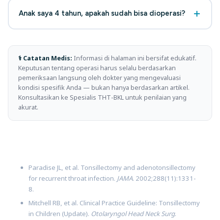
jika ada indikasi medis yang jelas. Prosesnya perlu
Anak saya 4 tahun, apakah sudah bisa dioperasi?
rujukan dari Faskes tingkat 1 (Puskesmas/klinik) ke
Faskes lanjutan. Konfirmasi detail ke admin RS saat
Secara teknis bisa, dan pada beberapa kasus (amandel
membuat janji.
sangat besar yang mengganggu pernapasan) justru
perlu dilakukan lebih awal. Dokter akan mengevaluasi
⚕ Catatan Medis:
Informasi di halaman ini bersifat edukatif.
Keputusan tentang operasi harus selalu berdasarkan
berat badan, kondisi umum anak, dan indikasi klinis
pemeriksaan langsung oleh dokter yang mengevaluasi
sebelum memutuskan.
kondisi spesifik Anda — bukan hanya berdasarkan artikel.
Konsultasikan ke Spesialis THT-BKL untuk penilaian yang
akurat.
REFERENSI MEDIS
Paradise JL, et al. Tonsillectomy and adenotonsillectomy
for recurrent throat infection.
JAMA
. 2002;288(11):1331-
8.
Mitchell RB, et al. Clinical Practice Guideline: Tonsillectomy
in Children (Update).
Otolaryngol Head Neck Surg
.