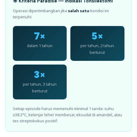
🎯 Kriteria Paradise — Indikasi Tonsilektomi
Operasi dipertimbangkan jika
salah satu
kondisi ini
terpenuhi:
7×
5×
dalam 1 tahun
per tahun, 2 tahun
berturut
3×
per tahun, 3 tahun
berturut
Setiap episode harus memenuhi minimal 1 tanda: suhu
≥38.3°C, kelenjar leher membesar, eksudat di amandel, atau
tes streptokokus positif.