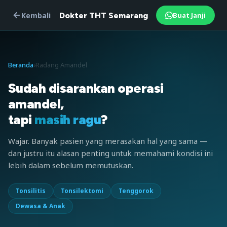
Kembali
Dokter THT Semarang
Buat Janji
Beranda
›
Radang Amandel
Sudah disarankan operasi
amandel,
tapi
masih ragu
?
Wajar. Banyak pasien yang merasakan hal yang sama —
dan justru itu alasan penting untuk memahami kondisi ini
lebih dalam sebelum memutuskan.
Tonsilitis
Tonsilektomi
Tenggorok
Dewasa & Anak