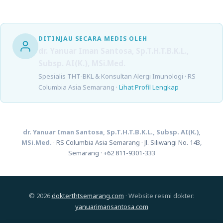
DITINJAU SECARA MEDIS OLEH
dr. Yanuar Iman Santosa, Sp.T.H.T.B.K.L.,
Subsp. AI(K.), MSi.Med.
Spesialis THT-BKL & Konsultan Alergi Imunologi · RS
Columbia Asia Semarang ·
Lihat Profil Lengkap
dr. Yanuar Iman Santosa, Sp.T.H.T.B.K.L., Subsp. AI(K.),
MSi.Med.
· RS Columbia Asia Semarang · Jl. Siliwangi No. 143,
Semarang ·
+62 811-9301-333
© 2026
dokterthtsemarang.com
· Website resmi dokter:
yanuarimansantosa.com